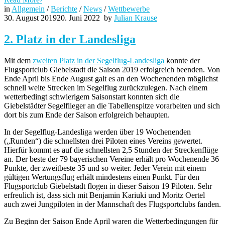
in
Allgemein
/
Berichte
/
News
/
Wettbewerbe
30. August 2019
20. Juni 2022
by
Julian Krause
2. Platz in der Landesliga
Mit dem
zweiten Platz in der Segelflug-Landesliga
konnte der
Flugsportclub Giebelstadt die Saison 2019 erfolgreich beenden. Von
Ende April bis Ende August galt es an den Wochenenden möglichst
schnell weite Strecken im Segelflug zurückzulegen. Nach einem
wetterbedingt schwierigem Saisonstart konnten sich die
Giebelstädter Segelflieger an die Tabellenspitze vorarbeiten und sich
dort bis zum Ende der Saison erfolgreich behaupten.
In der Segelflug-Landesliga werden über 19 Wochenenden
(„Runden“) die schnellsten drei Piloten eines Vereins gewertet.
Hierfür kommt es auf die schnellsten 2,5 Stunden der Streckenflüge
an. Der beste der 79 bayerischen Vereine erhält pro Wochenende 36
Punkte, der zweitbeste 35 und so weiter. Jeder Verein mit einem
gültigen Wertungsflug erhält mindestens einen Punkt. Für den
Flugsportclub Giebelstadt flogen in dieser Saison 19 Piloten. Sehr
erfreulich ist, dass sich mit Benjamin Kariuki und Moritz Oertel
auch zwei Jungpiloten in der Mannschaft des Flugsportclubs fanden.
Zu Beginn der Saison Ende April waren die Wetterbedingungen für