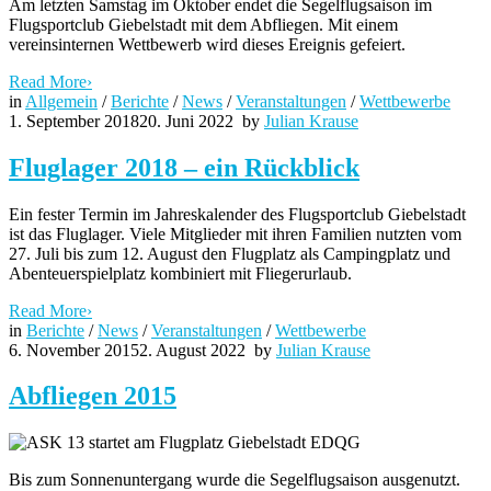
Am letzten Samstag im Oktober endet die Segelflugsaison im
Flugsportclub Giebelstadt mit dem Abfliegen. Mit einem
vereinsinternen Wettbewerb wird dieses Ereignis gefeiert.
Read More
›
in
Allgemein
/
Berichte
/
News
/
Veranstaltungen
/
Wettbewerbe
1. September 2018
20. Juni 2022
by
Julian Krause
Fluglager 2018 – ein Rückblick
Ein fester Termin im Jahreskalender des Flugsportclub Giebelstadt
ist das Fluglager. Viele Mitglieder mit ihren Familien nutzten vom
27. Juli bis zum 12. August den Flugplatz als Campingplatz und
Abenteuerspielplatz kombiniert mit Fliegerurlaub.
Read More
›
in
Berichte
/
News
/
Veranstaltungen
/
Wettbewerbe
6. November 2015
2. August 2022
by
Julian Krause
Abfliegen 2015
Bis zum Sonnenuntergang wurde die Segelflugsaison ausgenutzt.