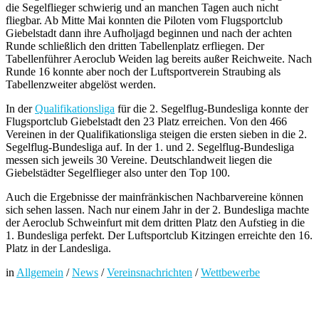
die Segelflieger schwierig und an manchen Tagen auch nicht
fliegbar. Ab Mitte Mai konnten die Piloten vom Flugsportclub
Giebelstadt dann ihre Aufholjagd beginnen und nach der achten
Runde schließlich den dritten Tabellenplatz erfliegen. Der
Tabellenführer Aeroclub Weiden lag bereits außer Reichweite. Nach
Runde 16 konnte aber noch der Luftsportverein Straubing als
Tabellenzweiter abgelöst werden.
In der
Qualifikationsliga
für die 2. Segelflug-Bundesliga konnte der
Flugsportclub Giebelstadt den 23 Platz erreichen. Von den 466
Vereinen in der Qualifikationsliga steigen die ersten sieben in die 2.
Segelflug-Bundesliga auf. In der 1. und 2. Segelflug-Bundesliga
messen sich jeweils 30 Vereine. Deutschlandweit liegen die
Giebelstädter Segelflieger also unter den Top 100.
Auch die Ergebnisse der mainfränkischen Nachbarvereine können
sich sehen lassen. Nach nur einem Jahr in der 2. Bundesliga machte
der Aeroclub Schweinfurt mit dem dritten Platz den Aufstieg in die
1. Bundesliga perfekt. Der Luftsportclub Kitzingen erreichte den 16.
Platz in der Landesliga.
in
Allgemein
/
News
/
Vereinsnachrichten
/
Wettbewerbe