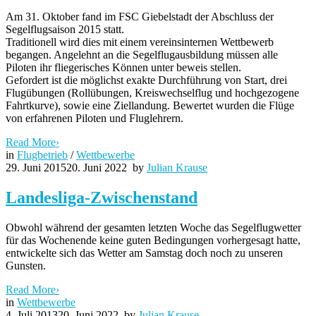
Am 31. Oktober fand im FSC Giebelstadt der Abschluss der
Segelflugsaison 2015 statt.
Traditionell wird dies mit einem vereinsinternen Wettbewerb
begangen. Angelehnt an die Segelflugausbildung müssen alle
Piloten ihr fliegerisches Können unter beweis stellen.
Gefordert ist die möglichst exakte Durchführung von Start, drei
Flugübungen (Rollübungen, Kreiswechselflug und hochgezogene
Fahrtkurve), sowie eine Ziellandung. Bewertet wurden die Flüge
von erfahrenen Piloten und Fluglehrern.
Read More
›
in
Flugbetrieb
/
Wettbewerbe
29. Juni 2015
20. Juni 2022
by
Julian Krause
Landesliga-Zwischenstand
Obwohl während der gesamten letzten Woche das Segelflugwetter
für das Wochenende keine guten Bedingungen vorhergesagt hatte,
entwickelte sich das Wetter am Samstag doch noch zu unseren
Gunsten.
Read More
›
in
Wettbewerbe
4. Juli 2013
20. Juni 2022
by
Julian Krause