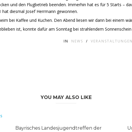
packen und den Flugbetrieb beenden. Immerhin hat es für 5 Starts –
21 hat diesmal Josef Herrmann gewonnen.
eim bei Kaffee und Kuchen. Den Abend liesen wir dann bei einem wär
eblieben ist, konnte dafür am Sonntag bei strahlendem Sonnenschei
IN
NEWS
/
VERANSTALTUNGE
YOU MAY ALSO LIKE
Bayrisches Landesjugendtreffen der
U