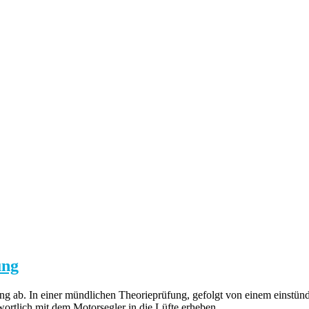
ung
ung ab. In einer mündlichen Theorieprüfung, gefolgt von einem einstün
ortlich mit dem Motorsegler in die Lüfte erheben.