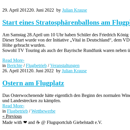
29. April 2012
20. Juni 2022
by
Julian Krause
Start eines Stratosphärenballons am Flugp
Am Samstag 28.April um 10 Uhr haben Schüler des Friedrich König G
Dieser Start wurde von der Initiative „Vital in Deutschland“, dem VD
Höhe gebracht wurden.
Sowohl TV Touring als auch der Bayrische Rundfunk waren neben übe
Read More
›
in
Berichte
/
Flugbetrieb
/
Veranstaltungen
26. April 2011
20. Juni 2022
by
Julian Krause
Ostern am Flugplatz
Das Osterwochenende hätte eigentlich den Beginn des normalen Windenb
und Landestrecken zu kämpfen.
Read More
›
in
Flugbetrieb
/
Wettbewerbe
«
Previous
Made with ❤ and ☕️ @ Flugsportclub Giebelstadt e.V.