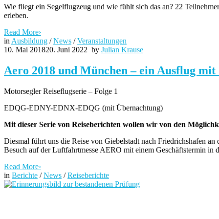
Wie fliegt ein Segelflugzeug und wie fühlt sich das an? 22 Teilnehm
erleben.
Read More
›
in
Ausbildung
/
News
/
Veranstaltungen
10. Mai 2018
20. Juni 2022
by
Julian Krause
Aero 2018 und München – ein Ausflug mi
Motorsegler Reiseflugserie – Folge 1
EDQG-EDNY-EDNX-EDQG (mit Übernachtung)
Mit dieser Serie von Reiseberichten wollen wir von den Möglic
Diesmal führt uns die Reise von Giebelstadt nach Friedrichshafen an
Besuch auf der Luftfahrtmesse AERO mit einem Geschäftstermin in de
Read More
›
in
Berichte
/
News
/
Reiseberichte