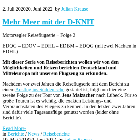
2. Juli 2020
20. Juni 2022
by
Julian Krause
Mehr Meer mit der D-KNIT
Motorsegler Reiseflugserie – Folge 2
EDQG – EDOV – EDHL – EDBM – EDQG (mit zwei Nächten in
EDHL)
Mit dieser Serie von Reiseberichten wollen wir von den
Möglichkeiten und Reizen berichten Deutschland und
Mitteleuropa mit unserem Flugzeug zu erkunden.
Nachdem vor zwei Jahren die Reiseflugserie mit dem Bericht zu
einem
Ausflug ins Süddeutsche
gestartet ist, folgt nun hier eine
zweite Folge zu der Tour von
Jens Malzacher
nach Lübeck. Für so
große Touren ist es wichtig, die exakten Leistungs- und
Verbrauchsdaten des Fliegers zu kennen. In den letzten zwei Jahren
sind dafür viele Tagesausflüge genutzt worden (leider ohne
Berichte).
Read More
›
in
Berichte
/
News
/
Reiseberichte
10. Mai 2018
20. Juni 2022
by
Julian Krause