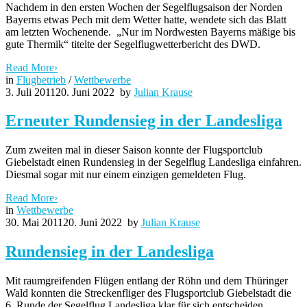
Nachdem in den ersten Wochen der Segelflugsaison der Norden
Bayerns etwas Pech mit dem Wetter hatte, wendete sich das Blatt
am letzten Wochenende. „Nur im Nordwesten Bayerns mäßige bis
gute Thermik“ titelte der Segelflugwetterbericht des DWD.
Read More
›
in
Flugbetrieb
/
Wettbewerbe
3. Juli 2011
20. Juni 2022
by
Julian Krause
Erneuter Rundensieg in der Landesliga
Zum zweiten mal in dieser Saison konnte der Flugsportclub
Giebelstadt einen Rundensieg in der Segelflug Landesliga einfahren.
Diesmal sogar mit nur einem einzigen gemeldeten Flug.
Read More
›
in
Wettbewerbe
30. Mai 2011
20. Juni 2022
by
Julian Krause
Rundensieg in der Landesliga
Mit raumgreifenden Flügen entlang der Röhn und dem Thüringer
Wald konnten die Streckenfliger des Flugsportclub Giebelstadt die
6. Runde der Segelflug Landesliga klar für sich entscheiden.