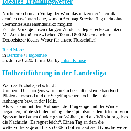
Ideales Trainingswetter
Nachdem schon am Vortag der Wind das nutzen der Thermik
deutlich erschwert hatte, war am Sonntag Streckenflug nicht ohne
überhöhtes Außenlanderisiko möglich.
Zeit die Vorzüge unserer langen Windenschleppstrecke zu nutzen.
Mit Ausklinkhöhen zwischen 700 und 800 Metern auch im
Doppelsitzer ideales Wetter für unsere Flugschüler!
Read More
›
in
Berichte
/
Flugbetrieb
25. Juni 2012
20. Juni 2022
by
Julian Krause
Halbzeitführung in der Landesliga
War das Fußballspiel schuld?
Um neun Uhr morgens waren in Giebelstadt erst eine handvoll
Piloten anwesend und die Segelflugzeuge noch alle in den
Anhängern bzw. in der Halle.
Als wir dann mit dem Aufbauen der Flugzeuge und der Winde
begannen, trübte sich der anfängliche Optimismus deutlich ein. Vom
Spessart her kamen dunkle graue Wolken, und aus Würzburg gab es
die Nachricht „Es regnet leicht“. Einen Tag an dem die
wettervorhersage auf bis zu 600km hoffen lässt sieht typischerweise