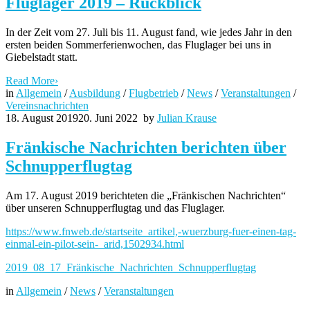
Fluglager 2019 – Rückblick
In der Zeit vom 27. Juli bis 11. August fand, wie jedes Jahr in den
ersten beiden Sommerferienwochen, das Fluglager bei uns in
Giebelstadt statt.
Read More
›
in
Allgemein
/
Ausbildung
/
Flugbetrieb
/
News
/
Veranstaltungen
/
Vereinsnachrichten
18. August 2019
20. Juni 2022
by
Julian Krause
Fränkische Nachrichten berichten über
Schnupperflugtag
Am 17. August 2019 berichteten die „Fränkischen Nachrichten“
über unseren Schnupperflugtag und das Fluglager.
https://www.fnweb.de/startseite_artikel,-wuerzburg-fuer-einen-tag-
einmal-ein-pilot-sein-_arid,1502934.html
2019_08_17_Fränkische_Nachrichten_Schnupperflugtag
in
Allgemein
/
News
/
Veranstaltungen