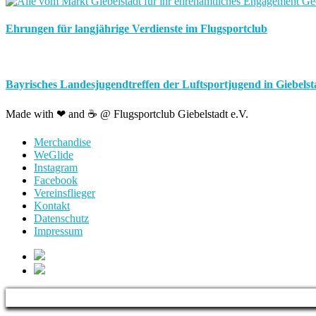
Ehrungen für langjährige Verdienste im Flugsportclub
Bayrisches Landesjugendtreffen der Luftsportjugend in Giebelstad
Made with ❤ and ☕️ @ Flugsportclub Giebelstadt e.V.
Merchandise
WeGlide
Instagram
Facebook
Vereinsflieger
Kontakt
Datenschutz
Impressum